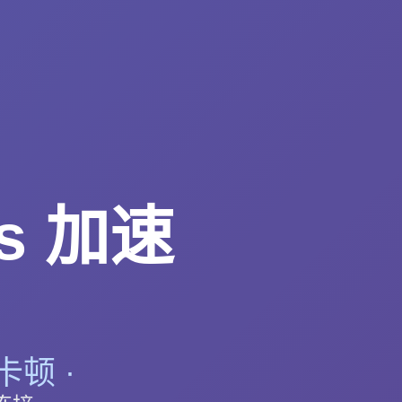
s 加速
顿 ·